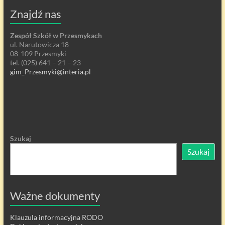
Znajdź nas
Zespół Szkół w Przesmykach
ul. Narutowicza 18
08-109 Przesmyki
tel. (025) 641 – 21 – 23
gim_Przesmyki@interia.pl
Szukaj
Szukaj
Ważne dokumenty
Klauzula informacyjna RODO