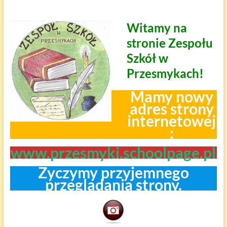
Witamy na
stronie Zespołu
Szkół w
Przesmykach!
Mamy nowy
adres strony
internetowej
:
www.przesmyki.schoolpage.pl
Życzymy przyjemnego
przeglądania strony.