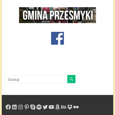
Facebook
LinkedIn
Instagram
Pinterest
Skype
Spotify
Twitter
YouTube
Amazon
Behance
Dropbox
Flickr