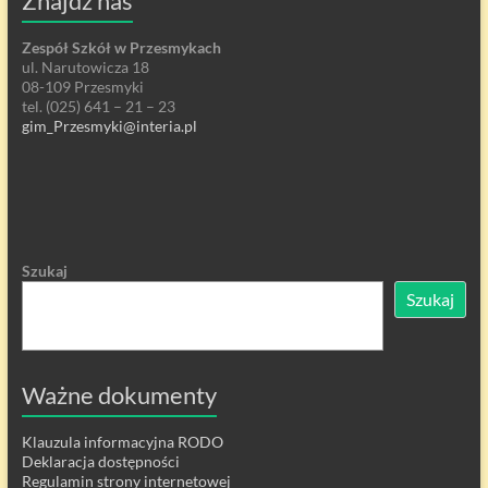
Znajdź nas
Zespół Szkół w Przesmykach
ul. Narutowicza 18
08-109 Przesmyki
tel. (025) 641 – 21 – 23
gim_Przesmyki@interia.pl
Szukaj
Szukaj
Ważne dokumenty
Klauzula informacyjna RODO
Deklaracja dostępności
Regulamin strony internetowej