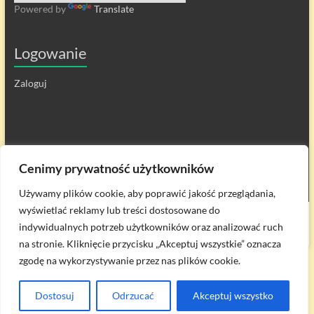
Powered by
Translate
Logowanie
Zaloguj
Cenimy prywatność użytkowników
Używamy plików cookie, aby poprawić jakość przeglądania,
wyświetlać reklamy lub treści dostosowane do
Prawa autorskie © 2026
Zespół Szkół w Przesmykach
. All rights reserved.
indywidualnych potrzeb użytkowników oraz analizować ruch
Theme
Spacious
by ThemeGrill. Powered by:
WordPress
.
na stronie. Kliknięcie przycisku „Akceptuj wszystkie” oznacza
zgodę na wykorzystywanie przez nas plików cookie.
Dostosuj
Odrzucać
Akceptuj wszystko