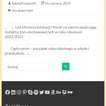
SzkolaPrzesmyki
26 czerwca, 2023
Uncategorized
←
List Ministra Edukacji i Nauki na zakończenie zajęć
dydaktyczno-wychowawczych w roku szkolnym
2022/2023
Ogłoszenie – początek roku szkolnego w szkole i
przedszkolu.
→
Facebook
LinkedIn
Instagram
Pinterest
Skype
Spotify
Twitter
YouTube
Amazon
Behance
Dropbox
Flickr