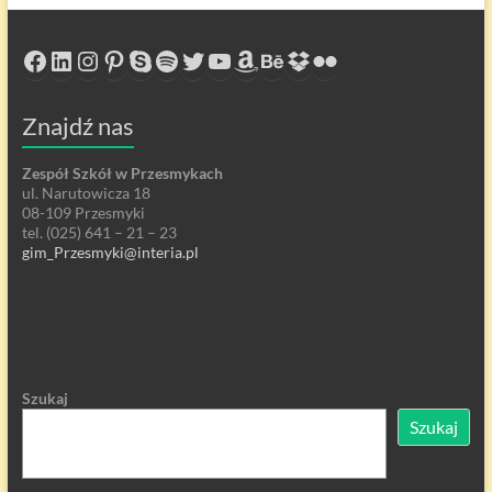
Facebook
LinkedIn
Instagram
Pinterest
Skype
Spotify
Twitter
YouTube
Amazon
Behance
Dropbox
Flickr
Znajdź nas
Zespół Szkół w Przesmykach
ul. Narutowicza 18
08-109 Przesmyki
tel. (025) 641 – 21 – 23
gim_Przesmyki@interia.pl
Szukaj
Szukaj