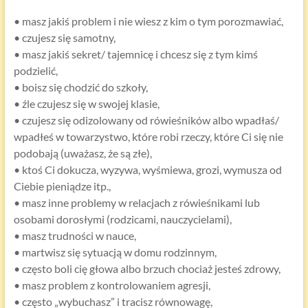
• masz jakiś problem i nie wiesz z kim o tym porozmawiać,
• czujesz się samotny,
• masz jakiś sekret/ tajemnicę i chcesz się z tym kimś
podzielić,
• boisz się chodzić do szkoły,
• źle czujesz się w swojej klasie,
• czujesz się odizolowany od rówieśników albo wpadłaś/
wpadłeś w towarzystwo, które robi rzeczy, które Ci się nie
podobają (uważasz, że są złe),
• ktoś Ci dokucza, wyzywa, wyśmiewa, grozi, wymusza od
Ciebie pieniądze itp.,
• masz inne problemy w relacjach z rówieśnikami lub
osobami dorosłymi (rodzicami, nauczycielami),
• masz trudności w nauce,
• martwisz się sytuacją w domu rodzinnym,
• często boli cię głowa albo brzuch chociaż jesteś zdrowy,
• masz problem z kontrolowaniem agresji,
• często „wybuchasz” i tracisz równowagę,