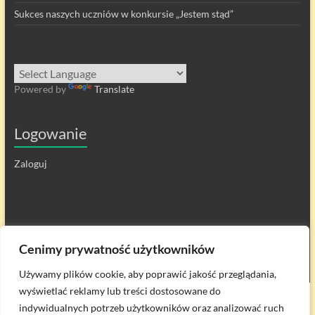
Sukces naszych uczniów w konkursie „Jestem stąd”
Powered by
Translate
Logowanie
Zaloguj
Cenimy prywatność użytkowników
Używamy plików cookie, aby poprawić jakość przeglądania,
wyświetlać reklamy lub treści dostosowane do
Prawa autorskie © 2026
Zespół Szkół w Przesmykach
. All rights reserved.
indywidualnych potrzeb użytkowników oraz analizować ruch
Theme
Spacious
by ThemeGrill. Powered by:
WordPress
.